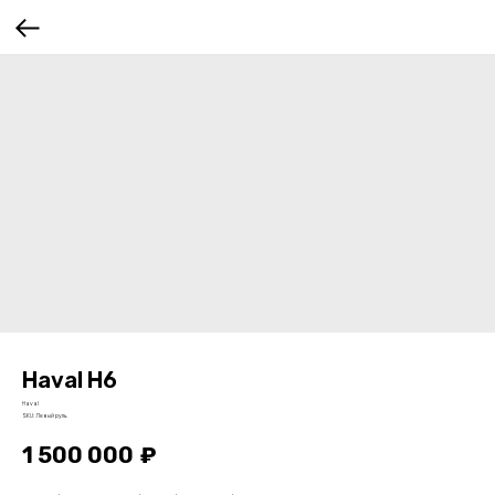
Haval H6
Haval
SKU:
Левый руль
1 500 000
₽