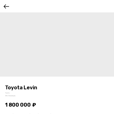
Toyota Levin
Toyota
SKU:
Левый руль
1 800 000
₽